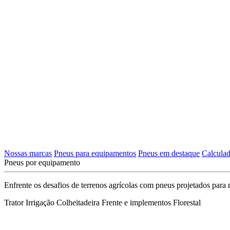
Nossas marcas
Pneus para equipamentos
Pneus em destaque
Calculad
Pneus por equipamento
Enfrente os desafios de terrenos agrícolas com pneus projetados para
Trator
Irrigação
Colheitadeira
Frente e implementos
Florestal