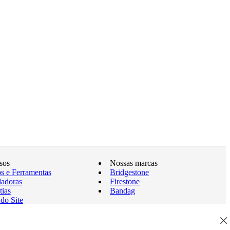
sos
Nossas marcas
os e Ferramentas
Bridgestone
ladoras
Firestone
tias
Bandag
do Site