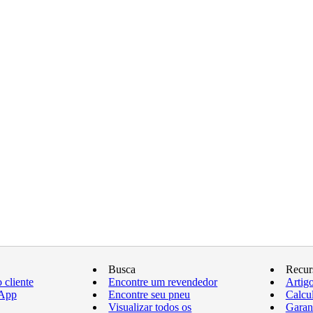
Busca
Recur
 cliente
Encontre um revendedor
Artig
sApp
Encontre seu pneu
Calcu
Visualizar todos os
Garan