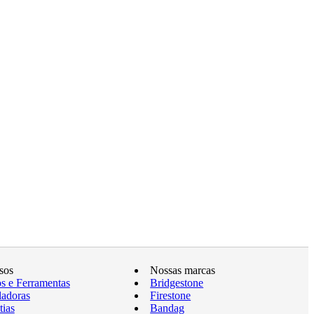
sos
Nossas marcas
os e Ferramentas
Bridgestone
ladoras
Firestone
tias
Bandag