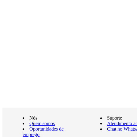
Nós
Suporte
Quem somos
Atendimento ao
Oportunidades de
Chat no What
emprego