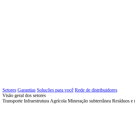
Setores
Garantias
Soluções para você
Rede de distribuidores
Visão geral dos setores
Transporte
Infraestrutura
Agrícola
Mineração subterrânea
Resíduos e 