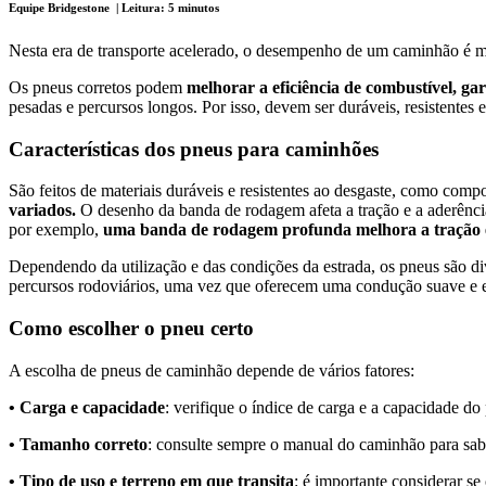
Equipe Bridgestone | Leitura: 5 minutos
Nesta era de transporte acelerado, o desempenho de um caminhão é m
Os pneus corretos podem
melhorar a eficiência de combustível, g
pesadas e percursos longos. Por isso, devem ser duráveis, resistentes e
Características dos pneus para caminhões
São feitos de materiais duráveis e resistentes ao desgaste, como comp
variados.
O desenho da banda de rodagem afeta a tração e a aderência 
por exemplo,
uma banda de rodagem profunda melhora a tração e
Dependendo da utilização e das condições da estrada, os pneus são di
percursos rodoviários, uma vez que oferecem uma condução suave e
Como escolher o pneu certo
A escolha de pneus de caminhão depende de vários fatores:
• Carga e capacidade
: verifique o índice de carga e a capacidade d
• Tamanho correto
: consulte sempre o manual do caminhão para sa
• Tipo de uso e terreno em que transita
: é importante considerar s