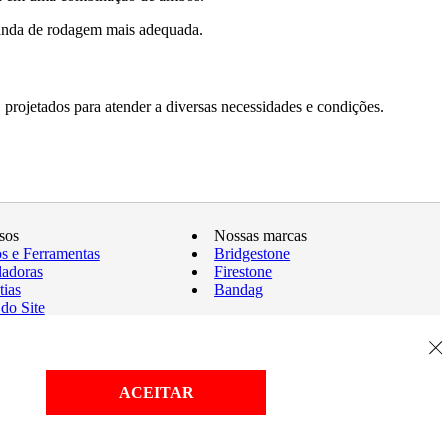
 banda de rodagem mais adequada.
, projetados para atender a diversas necessidades e condições.
sos
Nossas marcas
os e Ferramentas
Bridgestone
ladoras
Firestone
tias
Bandag
do Site
ACEITAR