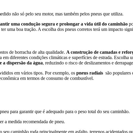
edido não só pelo seu motor, mas também pelos pneus que utiliza.
arantir uma condução segura e prolongar a vida útil do caminhão
po
 ter uma boa tração. A escolha dos pneus corretos terá um impacto signif
ostos de borracha de alta qualidade.
A construção de camadas e reforç
em diferentes condições climáticas e superfícies de estrada. Escolha u
 a dispersão da água
, reduzindo o risco de deslizamentos e derrapa
vididos em vários tipos. Por exemplo, os
pneus radiais
são populares d
 econômica em termos de consumo de combustível.
o pneu para garantir que é adequado para o peso total do seu caminhão.
ber a medida recomendada de pneu.
e o seu caminhão roda principalmente em asfalto, terrenos acidentado