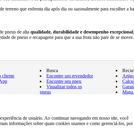
o de terreno que enfrenta dia após dia ou sazonalmente para escolher a
de pneus de alta
qualidade, durabilidade e desempenho excepcional
ade de pneus e recapagens para que a sua frota não pare de se mover.
Busca
Recur
 cliente
Encontre um revendedor
Artig
sApp
Encontre seu pneu
Calcu
Visualizar todos os
Garan
pneus
Mapa 
a experiência de usuário. Ao continuar navegando em nosso site, você
mais informações sobre quais cookies usamos e como gerenciá-los, por